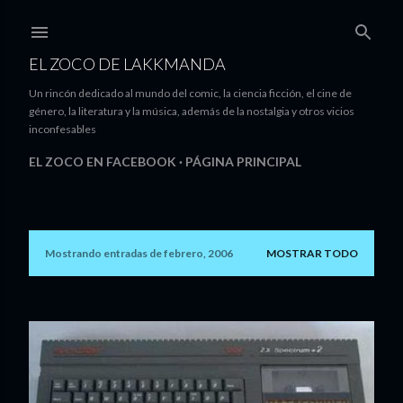
Ir al contenido principal
EL ZOCO DE LAKKMANDA
Un rincón dedicado al mundo del comic, la ciencia ficción, el cine de
género, la literatura y la música, además de la nostalgia y otros vicios
inconfesables
EL ZOCO EN FACEBOOK
PÁGINA PRINCIPAL
Mostrando entradas de febrero, 2006
MOSTRAR TODO
E
n
t
r
a