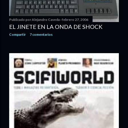
d
a
Publicado por
Alejandro Caveda
febrero 27, 2006
EL JINETE EN LA ONDA DE SHOCK
s
Compartir
7 comentarios