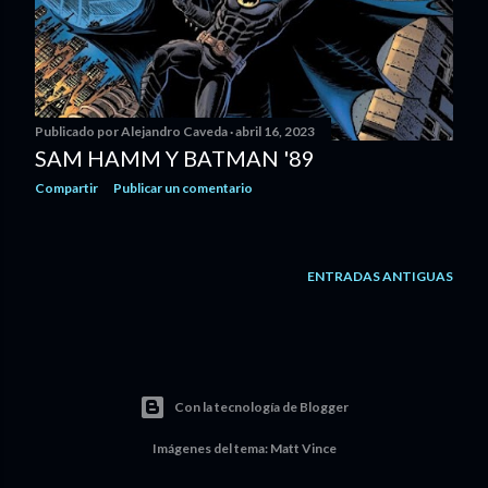
d
a
s
Publicado por
Alejandro Caveda
abril 16, 2023
SAM HAMM Y BATMAN '89
Compartir
Publicar un comentario
ENTRADAS ANTIGUAS
Con la tecnología de Blogger
Imágenes del tema:
Matt Vince