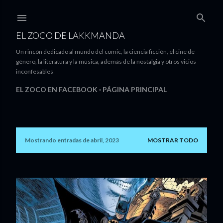
Ir al contenido principal
EL ZOCO DE LAKKMANDA
Un rincón dedicado al mundo del comic, la ciencia ficción, el cine de
género, la literatura y la música, además de la nostalgia y otros vicios
inconfesables
EL ZOCO EN FACEBOOK
PÁGINA PRINCIPAL
Mostrando entradas de abril, 2023
MOSTRAR TODO
E
n
t
r
a